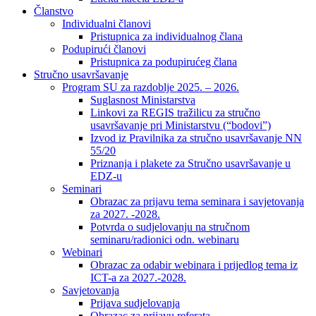
Članstvo
Individualni članovi
Pristupnica za individualnog člana
Podupirući članovi
Pristupnica za podupirućeg člana
Stručno usavršavanje
Program SU za razdoblje 2025. – 2026.
Suglasnost Ministarstva
Linkovi za REGIS tražilicu za stručno
usavršavanje pri Ministarstvu (“bodovi”)
Izvod iz Pravilnika za stručno usavršavanje NN
55/20
Priznanja i plakete za Stručno usavršavanje u
EDZ-u
Seminari
Obrazac za prijavu tema seminara i savjetovanja
za 2027. -2028.
Potvrda o sudjelovanju na stručnom
seminaru/radionici odn. webinaru
Webinari
Obrazac za odabir webinara i prijedlog tema iz
ICT-a za 2027.-2028.
Savjetovanja
Prijava sudjelovanja
Obrazac za prijavu referata