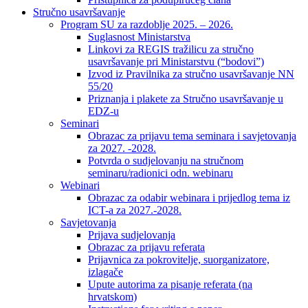
Stručno usavršavanje
Program SU za razdoblje 2025. – 2026.
Suglasnost Ministarstva
Linkovi za REGIS tražilicu za stručno
usavršavanje pri Ministarstvu (“bodovi”)
Izvod iz Pravilnika za stručno usavršavanje NN
55/20
Priznanja i plakete za Stručno usavršavanje u
EDZ-u
Seminari
Obrazac za prijavu tema seminara i savjetovanja
za 2027. -2028.
Potvrda o sudjelovanju na stručnom
seminaru/radionici odn. webinaru
Webinari
Obrazac za odabir webinara i prijedlog tema iz
ICT-a za 2027.-2028.
Savjetovanja
Prijava sudjelovanja
Obrazac za prijavu referata
Prijavnica za pokrovitelje, suorganizatore,
izlagače
Upute autorima za pisanje referata (na
hrvatskom)