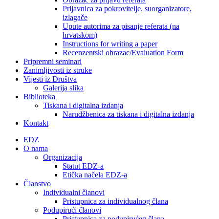
Prijavnica za pokrovitelje, suorganizatore,
izlagače
Upute autorima za pisanje referata (na
hrvatskom)
Instructions for writing a paper
Recenzentski obrazac/Evaluation Form
Pripremni seminari
Zanimljivosti iz struke
Vijesti iz Društva
Galerija slika
Biblioteka
Tiskana i digitalna izdanja
Narudžbenica za tiskana i digitalna izdanja
Kontakt
EDZ
O nama
Organizacija
Statut EDZ-a
Etička načela EDZ-a
Članstvo
Individualni članovi
Pristupnica za individualnog člana
Podupirući članovi
Pristupnica za podupirućeg člana