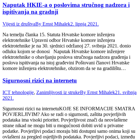
Naputak HKIE-a o poslovima stručnog nadzora i
ispitivanja na gradnji
Vijesti iz društva
By
Ernst Mihalek
2. lipnja 2021.
Na temelju članka 15. Statuta Hrvatske komore inženjera
elektrotehnike Upravni odbor Hrvatske komore inženjera
elektrotehnike je na 30. sjednici održanoj 27. svibnja 2021. donio
odluku kojom se donosi Naputak Hrvatske komore inženjere
elektrotehnike o obavljanju poslova stručnoga nadzora građenja i
poslova ispitivanja na istoj građevini Poštovani članovi Hrvatske
komore inženjera elektrotehnike, obzirom da se na gradilištu…
Sigurnosni rizici na internetu
ICT tehnologije
,
Zanimljivosti iz struke
By
Ernst Mihalek
21. svibnja
2021.
Sigurnosni rizici na internetuKOJE SE INFORMACIJE SMATRA
POVJERLJIVIM? Ako se radi o sigurnosti, zaštita povjerljivih
podataka ima visoki prioritet. Povjerljivost znači da neovlaštene
strane nikad ne mogu biti u mogućnosti dobiti uvid u privatne
podatke. Povjerljivi podaci moraju biti dostupni samo onima koji su
ovlašteni za pregled osjetljivih podataka. Povjerljivi podaci, između