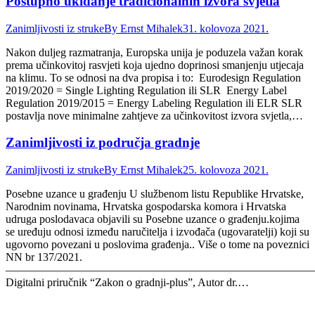
Postupno ukidanje tradicionalnih izvora svjetla
Zanimljivosti iz struke
By
Ernst Mihalek
31. kolovoza 2021.
Nakon duljeg razmatranja, Europska unija je poduzela važan korak
prema učinkovitoj rasvjeti koja ujedno doprinosi smanjenju utjecaja
na klimu. To se odnosi na dva propisa i to: Eurodesign Regulation
2019/2020 = Single Lighting Regulation ili SLR Energy Label
Regulation 2019/2015 = Energy Labeling Regulation ili ELR SLR
postavlja nove minimalne zahtjeve za učinkovitost izvora svjetla,…
Zanimljivosti iz područja gradnje
Zanimljivosti iz struke
By
Ernst Mihalek
25. kolovoza 2021.
Posebne uzance u građenju U službenom listu Republike Hrvatske,
Narodnim novinama, Hrvatska gospodarska komora i Hrvatska
udruga poslodavaca objavili su Posebne uzance o građenju.kojima
se uređuju odnosi između naručitelja i izvođača (ugovaratelji) koji su
ugovorno povezani u poslovima građenja.. Više o tome na poveznici
NN br 137/2021.
———————————————————————————
Digitalni priručnik “Zakon o gradnji-plus”, Autor dr.…