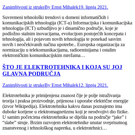
Zanimljivosti iz struke
By
Ernst Mihalek
19. lipnja 2021.
Suvremeni tehnološki trendovi u domeni informatičkih i
komunikacijskih tehnologija (ICT-u) Informacijska i komunikacijska
tehnologija (ICT) uzbudljivo je i dinamično područje, koje je
podložno stalnim inovacijama, evolucijom postojećih koncepata i
tehnologija, ali i pojavom novih tehnologija te ponekad sasvim
novih i neočekivanih načina upotrebe.. Europska organizacija za
normizaciju u telekomunikacijama, radioemisijama i ostalim
elektroničkim komunikacijskim mrežama…
ŠTO JE ELEKTROTEHNIKA I KOJA SU JOJ
GLAVNA PODRUČJA
Zanimljivosti iz struke
By
Ernst Mihalek
12. lipnja 2021.
Elektrotehnika je primijenjena znanost čije je polje istraživanja
teorija i praksa proizvodnje, prijenosa i uporabe električne energije
(izvor Wikipedija). Elektrotehnika kakvu danas poznajemo ima
duboke korijene u elektromagnetizmu koji je neodvojivi dio fizike.
U samim početcima elektrotehnika se dijelila na područje “jake” i
“slabe” struje. Brzim razvojem elektrotehnike unutar sveprisutnog
znanstvenog i tehnološkog napretka, u elektrotehnici…