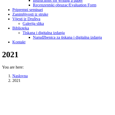
Instructions for writing a paper
Recenzentski obrazac/Evaluation Form
Pripremni seminari
Zanimljivosti iz struke
Vijesti iz Društva
Galerija slika
Biblioteka
Tiskana i digitalna izdanja
Narudžbenica za tiskana i digitalna izdanja
Kontakt
2021
You are here:
Naslovna
2021