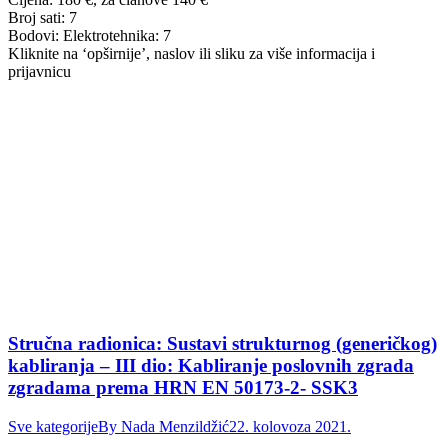
Broj sati: 7
Bodovi: Elektrotehnika: 7
Kliknite na ‘opširnije’, naslov ili sliku za više informacija i
prijavnicu
Stručna radionica: Sustavi strukturnog (generičkog)
kabliranja – III dio: Kabliranje poslovnih zgrada
zgradama prema HRN EN 50173-2- SSK3
Sve kategorije
By
Nada Menzildžić
22. kolovoza 2021.