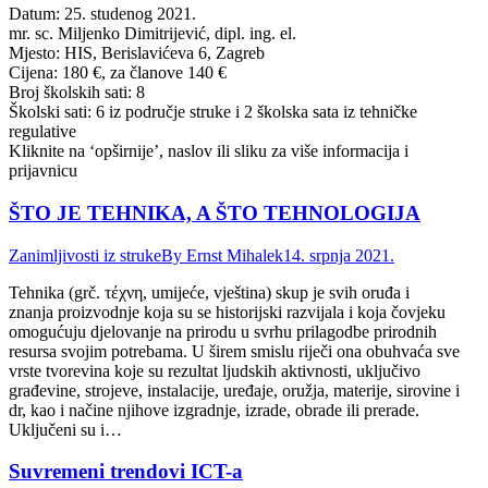
Datum: 25. studenog 2021.
mr. sc. Miljenko Dimitrijević, dipl. ing. el.
Mjesto: HIS, Berislavićeva 6, Zagreb
Cijena: 180 €, za članove 140 €
Broj školskih sati: 8
Školski sati: 6 iz područje struke i 2 školska sata iz tehničke
regulative
Kliknite na ‘opširnije’, naslov ili sliku za više informacija i
prijavnicu
ŠTO JE TEHNIKA, A ŠTO TEHNOLOGIJA
Zanimljivosti iz struke
By
Ernst Mihalek
14. srpnja 2021.
Tehnika (grč. τέχνη, umijeće, vještina) skup je svih oruđa i
znanja proizvodnje koja su se historijski razvijala i koja čovjeku
omogućuju djelovanje na prirodu u svrhu prilagodbe prirodnih
resursa svojim potrebama. U širem smislu riječi ona obuhvaća sve
vrste tvorevina koje su rezultat ljudskih aktivnosti, uključivo
građevine, strojeve, instalacije, uređaje, oružja, materije, sirovine i
dr, kao i načine njihove izgradnje, izrade, obrade ili prerade.
Uključeni su i…
Suvremeni trendovi ICT-a