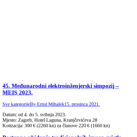
45. Međunarodni elektroinženjerski simpozij –
MEIS 2023.
Sve kategorije
By
Ernst Mihalek
15. prosinca 2021.
Datum: od 4. do 5. svibnja 2023.
Mjesto: Zagreb, Hotel Laguna, Kranjčevićeva 28
Kotizacija: 300 € (2260 kn) za članove 220 € (1660 kn)