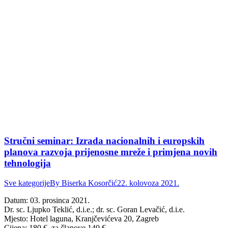
Stručni seminar: Izrada nacionalnih i europskih
planova razvoja prijenosne mreže i primjena novih
tehnologija
Sve kategorije
By
Biserka Kosorčić
22. kolovoza 2021.
Datum: 03. prosinca 2021.
Dr. sc. Ljupko Teklić, d.i.e.; dr. sc. Goran Levačić, d.i.e.
Mjesto: Hotel laguna, Kranjčevićeva 20, Zagreb
Cijena: 180 €, za članove 140 €