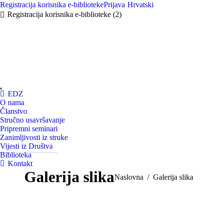
Registracija korisnika e-biblioteke
Prijava
Hrvatski
Registracija korisnika e-biblioteke (2)
EDZ
O nama
Članstvo
Stručno usavršavanje
Pripremni seminari
Zanimljivosti iz struke
Vijesti iz Društva
Biblioteka
Kontakt
47. KONGRES EDZ 2024.
Galerija slika
You are here:
Naslovna
Galerija slika
View album