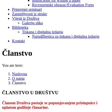
Instructions for writing a paper
Recenzentski obrazac/Evaluation Form
Pripremni seminari
Zanimljivosti iz struke
Vijesti iz Društva
Galerija slika
Biblioteka
Tiskana i digitalna izdanja
Narudžbenica za tiskana i digitalna izdanja
Kontakt
Članstvo
You are here:
Naslovna
O nama
Članstvo
ČLANSTVO U DRUŠTVU
Članom Društva postaje se popunjavanjem pristupnice i
uplatom godišnje članarine.