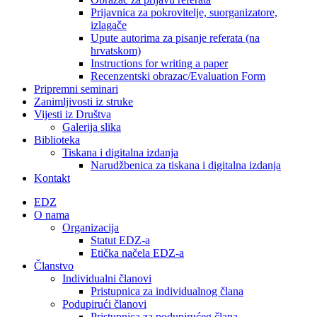
Prijavnica za pokrovitelje, suorganizatore,
izlagače
Upute autorima za pisanje referata (na
hrvatskom)
Instructions for writing a paper
Recenzentski obrazac/Evaluation Form
Pripremni seminari
Zanimljivosti iz struke
Vijesti iz Društva
Galerija slika
Biblioteka
Tiskana i digitalna izdanja
Narudžbenica za tiskana i digitalna izdanja
Kontakt
EDZ
O nama
Organizacija
Statut EDZ-a
Etička načela EDZ-a
Članstvo
Individualni članovi
Pristupnica za individualnog člana
Podupirući članovi
Pristupnica za podupirućeg člana