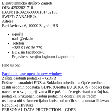
Elektrotehničko društvo Zagreb
OIB: 42522821718
IBAN: HR0923600001101452183
SWIFT: ZABAHR2x
Adresa
Berislavićeva 6, 10000 Zagreb, HR
e-pošta
nada@edz.hr
Telefon
+385 91 60 56 779
EDZ na Facebook-u:
Prijavite se svojim loginom i zaporkom
Find us on:
Facebook page opens in new window
Zaštita osobnih podataka – GDPR
Poštovani suradnici EDZ-a, Sukladno odredbama Opće uredbe o
zaštiti osobnih podataka GDPR (Uredba EU 2016/679), podaci koje
navedete u svojim prijavama ili e-pošti bit će registrirani u našoj bazi
podataka. Prikupljeni osobni podaci ne dostavljaju se trećim
osobama niti se komercijalno koriste od trećih strana unutar ili izvan
Republike Hrvatske.
PERSONAL DATA PROTECTION – GDPR