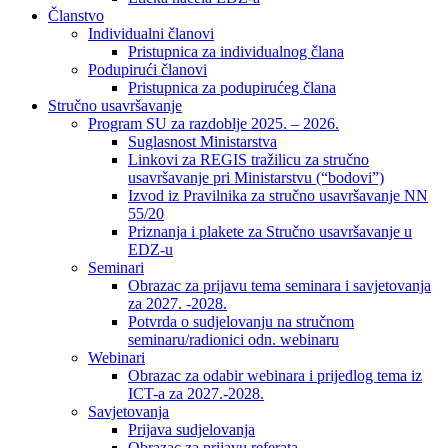
Članstvo
Individualni članovi
Pristupnica za individualnog člana
Podupirući članovi
Pristupnica za podupirućeg člana
Stručno usavršavanje
Program SU za razdoblje 2025. – 2026.
Suglasnost Ministarstva
Linkovi za REGIS tražilicu za stručno
usavršavanje pri Ministarstvu (“bodovi”)
Izvod iz Pravilnika za stručno usavršavanje NN
55/20
Priznanja i plakete za Stručno usavršavanje u
EDZ-u
Seminari
Obrazac za prijavu tema seminara i savjetovanja
za 2027. -2028.
Potvrda o sudjelovanju na stručnom
seminaru/radionici odn. webinaru
Webinari
Obrazac za odabir webinara i prijedlog tema iz
ICT-a za 2027.-2028.
Savjetovanja
Prijava sudjelovanja
Obrazac za prijavu referata