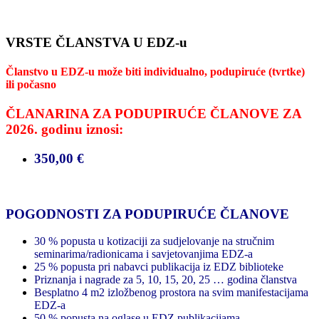
VRSTE ČLANSTVA U EDZ-u
Članstvo u EDZ-u može biti
individualno,
podupiruće (tvrtke)
ili
počasno
ČLANARINA ZA PODUPIRUĆE ČLANOVE ZA
2026. godinu iznosi:
350,00 €
POGODNOSTI ZA PODUPIRUĆE ČLANOVE
30 % popusta u kotizaciji za sudjelovanje na stručnim
seminarima/radionicama i savjetovanjima EDZ-a
25 % popusta pri nabavci publikacija iz EDZ biblioteke
Priznanja i nagrade za 5, 10, 15, 20, 25 … godina članstva
Besplatno 4 m2 izložbenog prostora na svim manifestacijama
EDZ-a
50 % popusta na oglase u EDZ publikacijama.