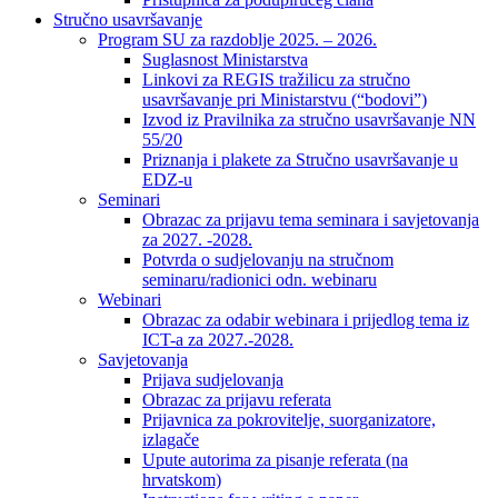
Stručno usavršavanje
Program SU za razdoblje 2025. – 2026.
Suglasnost Ministarstva
Linkovi za REGIS tražilicu za stručno
usavršavanje pri Ministarstvu (“bodovi”)
Izvod iz Pravilnika za stručno usavršavanje NN
55/20
Priznanja i plakete za Stručno usavršavanje u
EDZ-u
Seminari
Obrazac za prijavu tema seminara i savjetovanja
za 2027. -2028.
Potvrda o sudjelovanju na stručnom
seminaru/radionici odn. webinaru
Webinari
Obrazac za odabir webinara i prijedlog tema iz
ICT-a za 2027.-2028.
Savjetovanja
Prijava sudjelovanja
Obrazac za prijavu referata
Prijavnica za pokrovitelje, suorganizatore,
izlagače
Upute autorima za pisanje referata (na
hrvatskom)