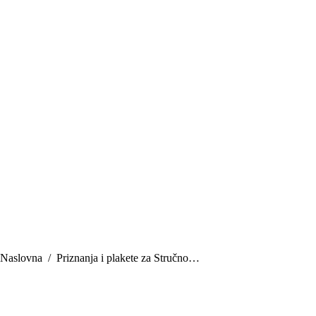
You are here:
Naslovna
Priznanja i plakete za Stručno…