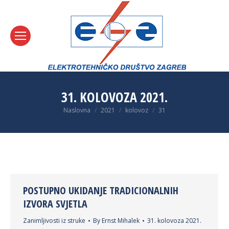
31. KOLOVOZA 2021.
You are here:
Naslovna
2021
kolovoz
31
POSTUPNO UKIDANJE TRADICIONALNIH
IZVORA SVJETLA
Zanimljivosti iz struke
By
Ernst Mihalek
31. kolovoza 2021.