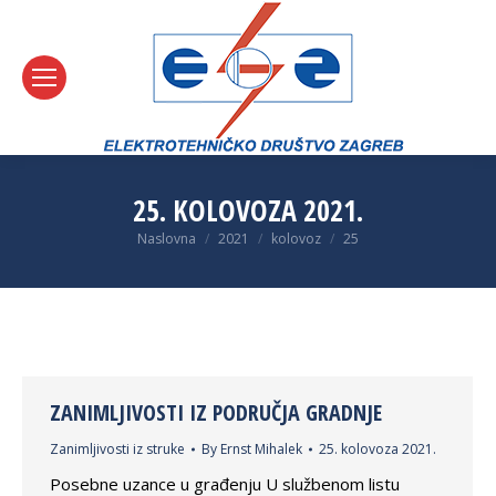
25. KOLOVOZA 2021.
You are here:
Naslovna
2021
kolovoz
25
ZANIMLJIVOSTI IZ PODRUČJA GRADNJE
Zanimljivosti iz struke
By
Ernst Mihalek
25. kolovoza 2021.
Posebne uzance u građenju U službenom listu