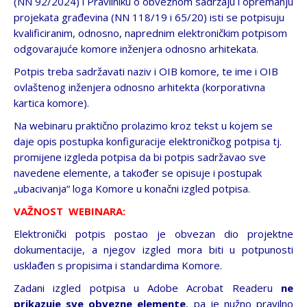
(NN 92/2024) i Pravilniku o obveznom sadržaju i opremanju
projekata građevina (NN 118/19 i 65/20) isti se potpisuju
kvalificiranim, odnosno, naprednim elektroničkim potpisom
odgovarajuće komore inženjera odnosno arhitekata.
Potpis treba sadržavati naziv i OIB komore, te ime i OIB
ovlaštenog inženjera odnosno arhitekta (korporativna
kartica komore).
Na webinaru praktično prolazimo kroz tekst u kojem se
daje opis postupka konfiguracije elektroničkog potpisa tj.
promijene izgleda potpisa da bi potpis sadržavao sve
navedene elemente, a također se opisuje i postupak
„ubacivanja“ loga Komore u konačni izgled potpisa.
VAŽNOST WEBINARA:
Elektronički potpis postao je obvezan dio projektne
dokumentacije, a njegov izgled mora biti u potpunosti
usklađen s propisima i standardima Komore.
Zadani izgled potpisa u Adobe Acrobat Readeru
ne
prikazuje sve obvezne elemente
, pa je nužno pravilno