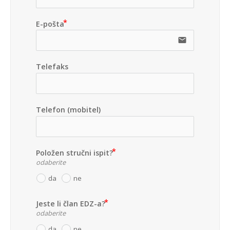
E-pošta
email
Telefaks
Telefon (mobitel)
Položen stručni ispit?
odaberite
da
ne
Jeste li član EDZ-a?
odaberite
da
ne