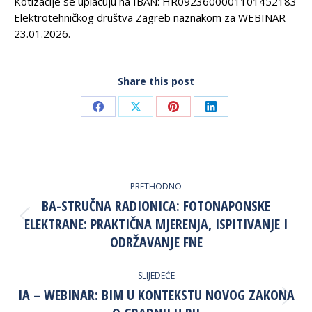
Kotizacije se uplaćuju na IBAN: HR0923600001101452183
Elektrotehničkog društva Zagreb naznakom za WEBINAR
23.01.2026.
Share this post
Share
Share
Share
Share
on
on
on
on
Facebook
X
Pinterest
LinkedIn
POST
PRETHODNO
NAVIGATION
BA-STRUČNA RADIONICA: FOTONAPONSKE
ELEKTRANE: PRAKTIČNA MJERENJA, ISPITIVANJE I
Previous
post:
ODRŽAVANJE FNE
SLIJEDEĆE
IA – WEBINAR: BIM U KONTEKSTU NOVOG ZAKONA
Next