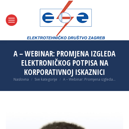
A – WEBINAR: PROMJENA IZGLEDA
ELEKTRONIČKOG POTPISA NA
KORPORATIVNOJ ISKAZNICI
You are here:
Naslovna
Sve kategorije
A – Webinar: Promjena izgleda…