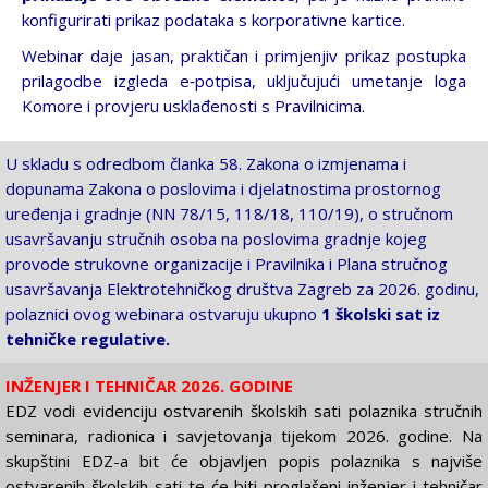
konfigurirati prikaz podataka s korporativne kartice.
Webinar daje jasan, praktičan i primjenjiv prikaz postupka
prilagodbe izgleda e‑potpisa, uključujući umetanje loga
Komore i provjeru usklađenosti s Pravilnicima.
U skladu s odredbom članka 58. Zakona o izmjenama i
dopunama Zakona o poslovima i djelatnostima prostornog
uređenja i gradnje (NN 78/15, 118/18, 110/19), o stručnom
usavršavanju stručnih osoba na poslovima gradnje kojeg
provode strukovne organizacije i Pravilnika i Plana stručnog
usavršavanja Elektrotehničkog društva Zagreb za 2026. godinu,
polaznici ovog webinara ostvaruju ukupno
1 školski sat iz
tehničke regulative.
INŽENJER I TEHNIČAR 2026. GODINE
EDZ vodi evidenciju ostvarenih školskih sati polaznika stručnih
seminara, radionica i savjetovanja tijekom 2026. godine. Na
skupštini EDZ-a bit će objavljen popis polaznika s najviše
ostvarenih školskih sati te će biti proglašeni inženjer i tehničar