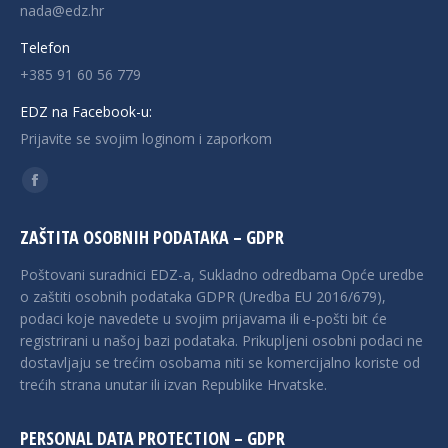
nada@edz.hr
Telefon
+385 91 60 56 779
EDZ na Facebook-u:
Prijavite se svojim loginom i zaporkom
Find us on:
Facebook
page
ZAŠTITA OSOBNIH PODATAKA – GDPR
opens
in
Poštovani suradnici EDZ-a, Sukladno odredbama Opće uredbe
new
o zaštiti osobnih podataka GDPR (Uredba EU 2016/679),
podaci koje navedete u svojim prijavama ili e-pošti bit će
window
registrirani u našoj bazi podataka. Prikupljeni osobni podaci ne
dostavljaju se trećim osobama niti se komercijalno koriste od
trećih strana unutar ili izvan Republike Hrvatske.
PERSONAL DATA PROTECTION – GDPR