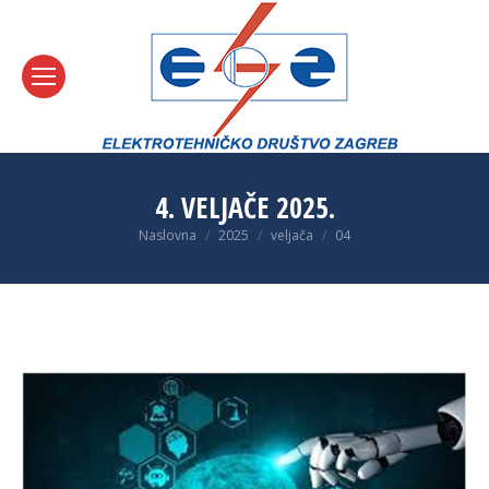
4. VELJAČE 2025.
You are here:
Naslovna
2025
veljača
04