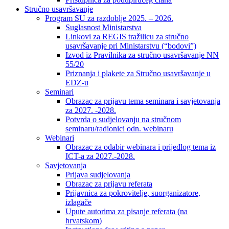
Stručno usavršavanje
Program SU za razdoblje 2025. – 2026.
Suglasnost Ministarstva
Linkovi za REGIS tražilicu za stručno
usavršavanje pri Ministarstvu (“bodovi”)
Izvod iz Pravilnika za stručno usavršavanje NN
55/20
Priznanja i plakete za Stručno usavršavanje u
EDZ-u
Seminari
Obrazac za prijavu tema seminara i savjetovanja
za 2027. -2028.
Potvrda o sudjelovanju na stručnom
seminaru/radionici odn. webinaru
Webinari
Obrazac za odabir webinara i prijedlog tema iz
ICT-a za 2027.-2028.
Savjetovanja
Prijava sudjelovanja
Obrazac za prijavu referata
Prijavnica za pokrovitelje, suorganizatore,
izlagače
Upute autorima za pisanje referata (na
hrvatskom)