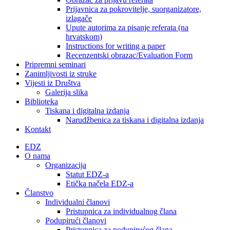
Prijavnica za pokrovitelje, suorganizatore,
izlagače
Upute autorima za pisanje referata (na
hrvatskom)
Instructions for writing a paper
Recenzentski obrazac/Evaluation Form
Pripremni seminari
Zanimljivosti iz struke
Vijesti iz Društva
Galerija slika
Biblioteka
Tiskana i digitalna izdanja
Narudžbenica za tiskana i digitalna izdanja
Kontakt
EDZ
O nama
Organizacija
Statut EDZ-a
Etička načela EDZ-a
Članstvo
Individualni članovi
Pristupnica za individualnog člana
Podupirući članovi
Pristupnica za podupirućeg člana