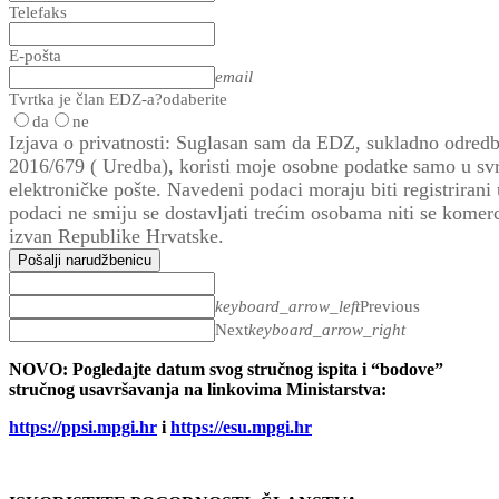
Telefaks
E-pošta
email
Tvrtka je član EDZ-a?
odaberite
da
ne
Izjava o privatnosti: Suglasan sam da EDZ, sukladno odred
2016/679 ( Uredba), koristi moje osobne podatke samo u svr
elektroničke pošte. Navedeni podaci moraju biti registrirani
podaci ne smiju se dostavljati trećim osobama niti se komercij
izvan Republike Hrvatske.
Pošalji narudžbenicu
keyboard_arrow_left
Previous
Next
keyboard_arrow_right
NOVO: Pogledajte datum svog stručnog ispita i “bodove”
stručnog usavršavanja na linkovima Ministarstva:
https://ppsi.mpgi.hr
i
https://esu.mpgi.hr