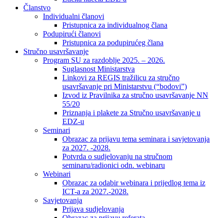
Članstvo
Individualni članovi
Pristupnica za individualnog člana
Podupirući članovi
Pristupnica za podupirućeg člana
Stručno usavršavanje
Program SU za razdoblje 2025. – 2026.
Suglasnost Ministarstva
Linkovi za REGIS tražilicu za stručno
usavršavanje pri Ministarstvu (“bodovi”)
Izvod iz Pravilnika za stručno usavršavanje NN
55/20
Priznanja i plakete za Stručno usavršavanje u
EDZ-u
Seminari
Obrazac za prijavu tema seminara i savjetovanja
za 2027. -2028.
Potvrda o sudjelovanju na stručnom
seminaru/radionici odn. webinaru
Webinari
Obrazac za odabir webinara i prijedlog tema iz
ICT-a za 2027.-2028.
Savjetovanja
Prijava sudjelovanja
Obrazac za prijavu referata