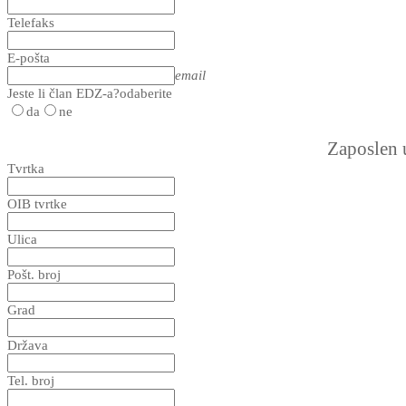
Telefaks
E-pošta
email
Jeste li član EDZ-a?
odaberite
da
ne
Zaposlen 
Tvrtka
OIB tvrtke
Ulica
Pošt. broj
Grad
Država
Tel. broj