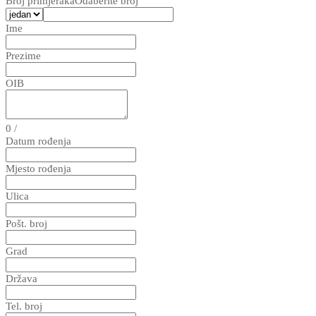
Broj primjeraka
Odaberite broj
Ime
Prezime
OIB
0
/
Datum rođenja
Mjesto rođenja
Ulica
Pošt. broj
Grad
Država
Tel. broj