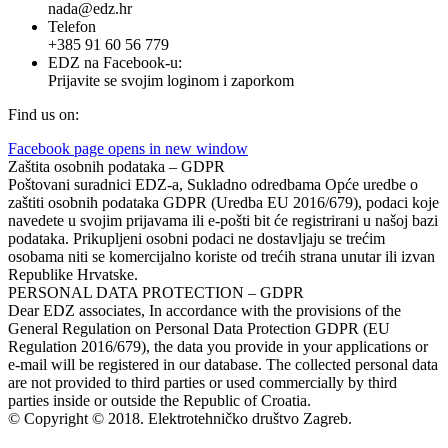
nada@edz.hr
Telefon
+385 91 60 56 779
EDZ na Facebook-u:
Prijavite se svojim loginom i zaporkom
Find us on:
Facebook page opens in new window
Zaštita osobnih podataka – GDPR
Poštovani suradnici EDZ-a, Sukladno odredbama Opće uredbe o
zaštiti osobnih podataka GDPR (Uredba EU 2016/679), podaci koje
navedete u svojim prijavama ili e-pošti bit će registrirani u našoj bazi
podataka. Prikupljeni osobni podaci ne dostavljaju se trećim
osobama niti se komercijalno koriste od trećih strana unutar ili izvan
Republike Hrvatske.
PERSONAL DATA PROTECTION – GDPR
Dear EDZ associates, In accordance with the provisions of the
General Regulation on Personal Data Protection GDPR (EU
Regulation 2016/679), the data you provide in your applications or
e-mail will be registered in our database. The collected personal data
are not provided to third parties or used commercially by third
parties inside or outside the Republic of Croatia.
© Copyright © 2018. Elektrotehničko društvo Zagreb.