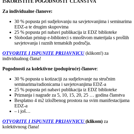
ISKORISTITE POGODNOSTI ČLANSTVA
Za individualne članove:
30 % popusta pri sudjelovanju na savjetovanjima i seminarima
EDZ-a te drugim skupovima
25 % popusta pri nabavi publikacija iz EDZ biblioteke
Slobodan pristup e-biblioteci s mnoštvom materijala s prošlih
savjetovanja i raznih tematskih područja.
OTVORITE I ISPUNITE PRIJAVNICU
(klikom!) za
individualnog člana!
Pogodnosti za kolektivne (podupiruće) članove
:
30 % popusta u kotizaciji za sudjelovanje na stručnim
seminarima/radionicama i savjetovanjima EDZ-a
25 % popusta pri nabavi publikacija iz EDZ biblioteke
Priznanja i nagrade za 5, 10, 15, 20, 25 … godina članstva
Besplatno 4 m2 izložbenog prostora na svim manifestacijama
EDZ-a
– i još…
OTVORITE I ISPUNITE PRIJAVNICU
(klikom)
za
kolektivnosg člana!