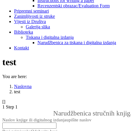
Instructions for writing a paper
Recenzentski obrazac/Evaluation Form
Pripremni seminari
Zanimljivosti iz struke
Vijesti iz Društva
Galerija slika
Biblioteka
Tiskana i digitalna izdanja
Narudžbenica za tiskana i digitalna izdanja
Kontakt
test
You are here:
Naslovna
test
[]
1
Step 1
Narudžbenica stručnih knjiga
Naslov knjige ili digitalnog izdanja
upišite naslov