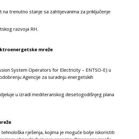
t na trenutno stanje sa zahtijevanima za priključenje
getskog razvoja RH.
lektroenergetske mreže
ssion System Operators for Electricity – ENTSO-E) u
 odobrenju Agencije za suradnju energetskih
udjeluje u izradi mediteranskog desetogodišnjeg plana
mreže
 tehnološka rješenja, kojima je moguće bolje iskoristiti