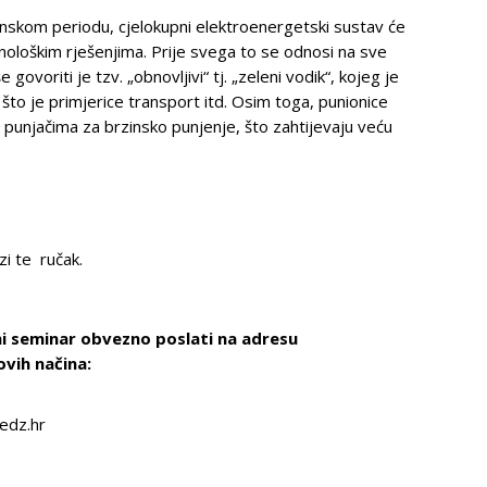
menskom periodu, cjelokupni elektroenergetski sustav će
ehnološkim rješenjima. Prije svega to se odnosi na sve
ovoriti je tzv. „obnovljivi“ tj. „zeleni vodik“, kojeg je
 što je primjerice transport itd. Osim toga, punionice
DC punjačima za brzinsko punjenje, što zahtijevaju veću
i te ručak.
ni seminar obvezno poslati na adresu
vih načina:
edz.hr