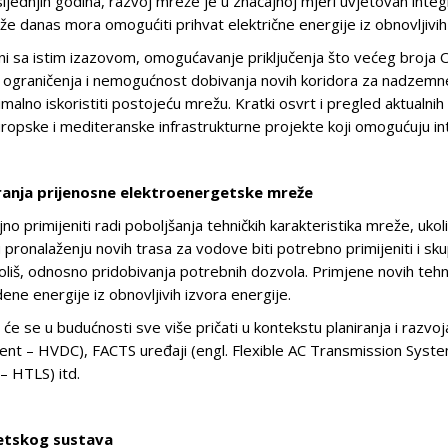
ljednjih godina, razvoj mreže je u značajnoj mjeri uvjetovan integ
že danas mora omogućiti prihvat električne energije iz obnovljivih
ni sa istim izazovom, omogućavanje priključenja što većeg broja OI
 ograničenja i nemogućnost dobivanja novih koridora za nadzemne v
malno iskoristiti postojeću mrežu. Kratki osvrt i pregled aktualnih
opske i mediteranske infrastrukturne projekte koji omogućuju inte
iranja prijenosne elektroenergetske mreže
no primijeniti radi poboljšanja tehničkih karakteristika mreže, uk
pronalaženju novih trasa za vodove biti potrebno primijeniti i skupl
iš, odnosno pridobivanja potrebnih dozvola. Primjene novih tehnol
e energije iz obnovljivih izvora energije.
 će se u budućnosti sve više pričati u kontekstu planiranja i raz
rent – HVDC), FACTS uređaji (engl. Flexible AC Transmission Syst
– HTLS) itd.
getskog sustava