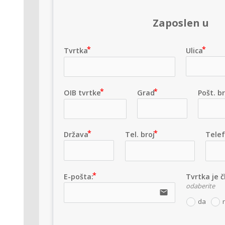
Zaposlen u
Tvrtka
Ulica
OIB tvrtke
Grad
Pošt. b
Država
Tel. broj
Telef
E-pošta:
Tvrtka je 
odaberite
email
da