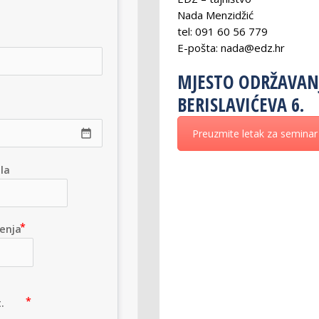
Nada Menzidžić
tel: 091 60 56 779
E-pošta: nada@edz.hr
MJESTO ODRŽAVANJ
BERISLAVIĆEVA 6.
date_range
Preuzmite letak za seminar
la
enja
.