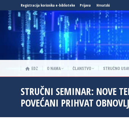
Registracija korisnika e-biblioteke
Prijava
Hrvatski
EDZ
O NAMA
ČLANSTVO
STRUČNO USA
EDZ
O NAMA
ČLANSTVO
STRUČNO USA
STRUČNI SEMINAR: NOVE TE
POVEĆANI PRIHVAT OBNOVLJ