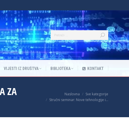
VIJESTI IZ DRUŠTVA
BIBLIOTEKA
KONTAKT
VIJESTI IZ DRUŠTVA
BIBLIOTEKA
KONTAKT
A ZA
You are here:
Naslovna
Sve kategorije
Stručni seminar: Nove tehnologije i…