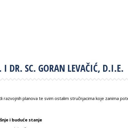
. I DR. SC. GORAN LEVAČIĆ, D.I.E.
adi razvojnih planova te svim ostalim stručnjacima koje zanima pot
ašnje i buduće stanje