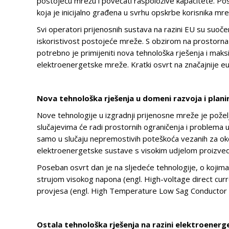
postojeću mrežu i povećati raspoložive kapacitete. Pos
koja je inicijalno građena u svrhu opskrbe korisnika mre
Svi operatori prijenosnih sustava na razini EU su suoče
iskoristivost postojeće mreže. S obzirom na prostorna
potrebno je primijeniti nova tehnološka rješenja i maksi
elektroenergetske mreže. Kratki osvrt na značajnije eur
Nova tehnološka rješenja u domeni razvoja i plan
Nove tehnologije u izgradnji prijenosne mreže je poželj
slučajevima će radi prostornih ograničenja i problema u 
samo u slučaju nepremostivih poteškoća vezanih za okol
elektroenergetske sustave s visokim udjelom proizveden
Poseban osvrt dan je na sljedeće tehnologije, o kojima
strujom visokog napona (engl. High-voltage direct cur
provjesa (engl. High Temperature Low Sag Conductor 
Ostala tehnološka rješenja na razini elektroener