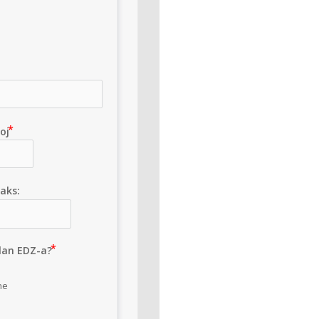
roj
aks:
član EDZ-a?
ne