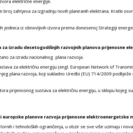
izvora električne energije.
 broj zahtjeva za izgradnju novih planiranih elektrana. Kratki osvr
ih jedinica iz obnovljivih izvora prema donesenoj Strategiji ener
 za izradu desetogodišnjih razvojnih planova prijenosne e
zano za izradu nacionalnog plana razvoja.
stava za električnu energiju (engl. European Network of Transmi
njeg plana razvoja, koji sukladno Uredbi (EU) 714/2009 podliježe
ra prijenosnog sustava za električnu energiju, u sklopu kojeg s
 i europske planove razvoja prijenosne elektroenergetske 
tornih i tehnoloških ograničenja, u obzir se sve više uzimaju i nova