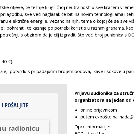
tske ciljeve, te težnje k ugljičnoj neutralnosti u sve kraćem vre
u prilagodbu, sve veći naglasak će biti na novim tehnologijama i t
nu električne energije. Vezano na njih, tema o kojoj će se sve više g
i pohraniti, te kasnije po potrebi koristiti u raznim granama, kao
potrošnji, s obzirom da je cilj izgraditi što veći broj punionica s 
140 €).
ijale, potvrdu s pripadajućim brojem bodova, kave i sokove u pauz
Prijavu sudionika za struč
organizatora na jedan od o
 I POŠALJITE
online prijavnicom
putem e-pošte na: nada@
Opće informacije:
nu radionicu
EDZ – tajništvo