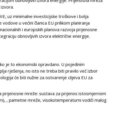
racijom obnovljivih izvora energije. Prijenosna mreža
 izvora.
E, uz minimalne investicijske troškove i bolja
odove u većini članica EU prilikom planiranja
 nacionalnih i europskih planova razvoja prijenosne
graciju obnovljivih izvora električne energije.
oliko je to ekonomski opravdano. U pojedinim
ja rješenja, no isto ne treba biti pravilo već izbor
ogija će biti nužne za ostvarenje ciljeva EU za
voja prijenosne mreže: sustava za prijenos istosmjernom
em), , pametne mreže, visokotemperaturni vodiči malog