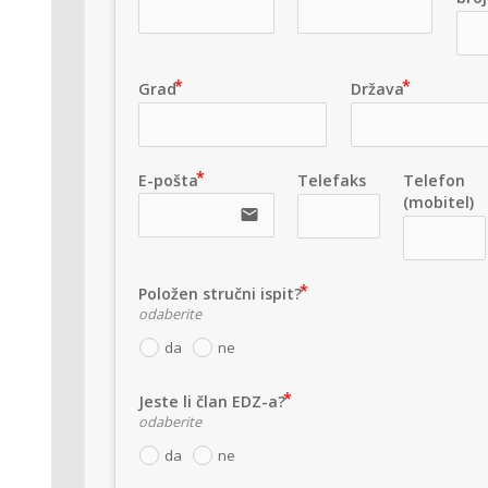
Grad
Država
E-pošta
Telefaks
Telefon
(mobitel)
email
Položen stručni ispit?
odaberite
da
ne
Jeste li član EDZ-a?
odaberite
da
ne