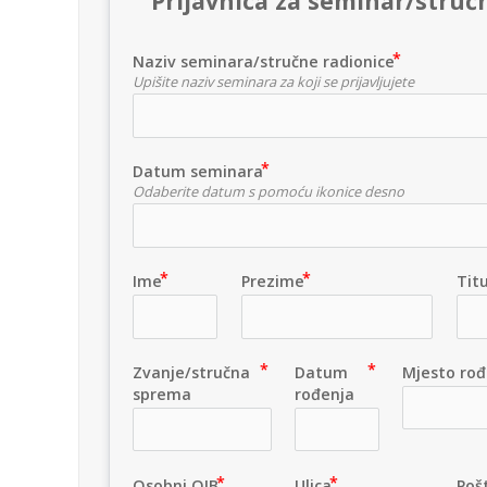
Prijavnica za seminar/struč
Naziv seminara/stručne radionice
Upišite naziv seminara za koji se prijavljujete
Datum seminara
Odaberite datum s pomoću ikonice desno
Ime
Prezime
Tit
Zvanje/stručna
Datum
Mjesto rođ
sprema
rođenja
Osobni OIB
Ulica
Pošt