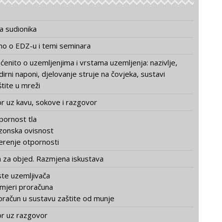
va sudionika
o o EDZ-u i temi seminara
ćenito o uzemljenjima i vrstama uzemljenja: nazivlje,
irni naponi, djelovanje struje na čovjeka, sustavi
štite u mreži
 uz kavu, sokove i razgovor
pornost tla
zonska ovisnost
erenje otpornosti
 za objed. Razmjena iskustava
ste uzemljivača
imjeri proračuna
oračun u sustavu zaštite od munje
 uz razgovor