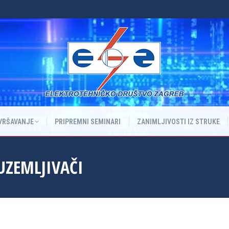
VRŠAVANJE
PRIPREMNI SEMINARI
ZANIMLJIVOSTI IZ STRUKE
VRŠAVANJE
PRIPREMNI SEMINARI
ZANIMLJIVOSTI IZ STRUKE
 UZEMLJIVAČI