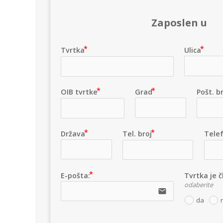
Zaposlen u
Tvrtka
Ulica
OIB tvrtke
Grad
Pošt. b
Država
Tel. broj
Telef
E-pošta:
Tvrtka je 
odaberite
email
da