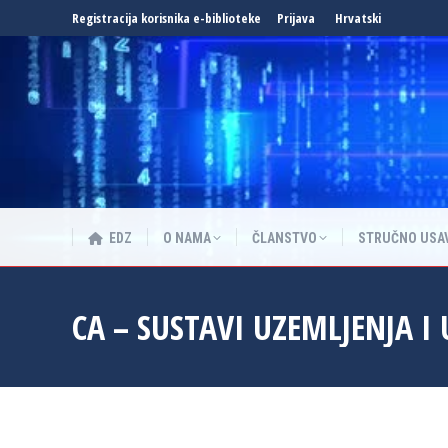
Registracija korisnika e-biblioteke
Prijava
Hrvatski
EDZ
O NAMA
ČLANSTVO
STRUČNO USA
EDZ
O NAMA
ČLANSTVO
STRUČNO USA
CA – SUSTAVI UZEMLJENJA I