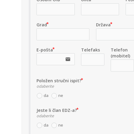
Grad
Država
E-pošta
Telefaks
Telefon
(mobitel)
email
Položen stručni ispit?
odaberite
da
ne
Jeste li član EDZ-a?
odaberite
da
ne