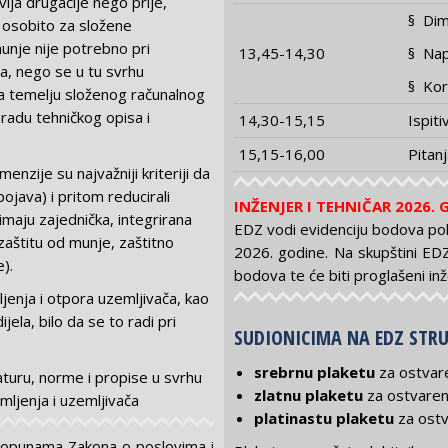
vlja drugačije nego prije,
§ Dim
 osobito za složene
unje nije potrebno pri
13,45-14,30
§ Nap
ja, nego se u tu svrhu
§ Kor
na temelju složenog računalnog
radu tehničkog opisa i
14,30-15,15
Ispit
15,15-16,00
Pitanj
enzije su najvažniji kriteriji da
pojava) i pritom reducirali
INŽENJER I TEHNIČAR 2026.
imaju zajednička, integrirana
EDZ vodi evidenciju bodova pola
zaštitu od munje, zaštitno
2026. godine. Na skupštini EDZ-
).
bodova te će biti proglašeni inž
enja i otpora uzemljivača, kao
jela, bilo da se to radi pri
SUDIONICIMA NA EDZ STRU
srebrnu plaketu
za ostvar
aturu, norme i propise u svrhu
zlatnu plaketu
za ostvare
mljenja i uzemljivača
platinastu plaketu
za ost
dopunama Zakona o poslovima i