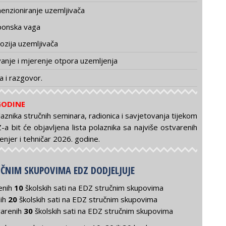
enzioniranje uzemljivača
onska vaga
ozija uzemljivača
ivanje i mjerenje otpora uzemljenja
a i razgovor.
 GODINE
znika stručnih seminara, radionica i savjetovanja tijekom
a bit će objavljena lista polaznika sa najviše ostvarenih
enjer i tehničar 2026. godine.
ČNIM SKUPOVIMA EDZ DODJELJUJE
enih
10
školskih sati na EDZ stručnim skupovima
nih
20
školskih sati na EDZ stručnim skupovima
varenih
30
školskih sati na EDZ stručnim skupovima