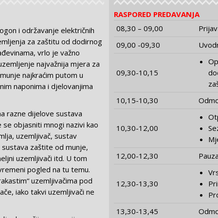
RASPORED PREDAVANJA
08,30 – 09,00
Prija
gon i održavanje električnih
emljenja za zaštitu od dodirnog
09,00 -09,30
Uvodn
ađevinama, vrlo je važno
Op
uzemljenje najvažnija mjera za
09,30-10,15
dod
a munje najkraćim putom u
za
rnim naponima i djelovanjima
10,15-10,30
Odmor
 na razne dijelove sustava
Ot
 se objasniti mnogi nazivi kao
10,30-12,00
Se
emlja, uzemljivač, sustav
Mj
 sustava zaštite od munje,
12,00-12,30
Pauza
eljni uzemljivači itd. U tom
suvremeni pogled na tu temu.
Vr
trakastim“ uzemljivačima pod
12,30-13,30
Pr
če, iako takvi uzemljivači ne
Pr
13,30-13,45
Odmor