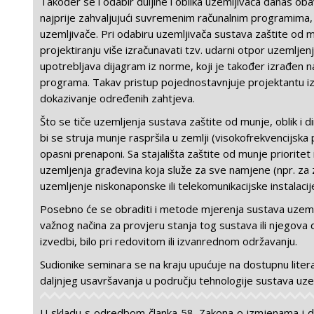
Također se i odabir duljine i oblika uzemljivača danas oba
najprije zahvaljujući suvremenim računalnim programima,
uzemljivače. Pri odabiru uzemljivača sustava zaštite od m
projektiranju više izračunavati tzv. udarni otpor uzemljen
upotrebljava dijagram iz norme, koji je također izrađen 
programa. Takav pristup pojednostavnjuje projektantu iz
dokazivanje određenih zahtjeva.
Što se tiče uzemljenja sustava zaštite od munje, oblik i dim
bi se struja munje raspršila u zemlji (visokofrekvencijska 
opasni prenaponi. Sa stajališta zaštite od munje prioritet 
uzemljenja građevina koja služe za sve namjene (npr. za 
uzemljenje niskonaponske ili telekomunikacijske instalacije
Posebno će se obraditi i metode mjerenja sustava uzemlj
važnog načina za provjeru stanja tog sustava ili njegova di
izvedbi, bilo pri redovitom ili izvanrednom održavanju.
Sudionike seminara se na kraju upućuje na dostupnu liter
daljnjeg usavršavanja u području tehnologije sustava uze
U skladu s odredbom članka 58. Zakona o izmjenama i 