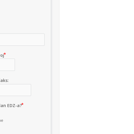
roj
aks:
član EDZ-a?
ne