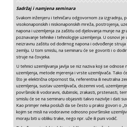
Sadržaj i namjena seminara
Svakom inženjeru i tehničaru odgovornom za izgradnju, po
visokonaponskih i niskonaponskih mreža, postrojenja, uz
napona i uzemljenja za zaštitu od djelovanja munje na gr
poznavanje tehnike i tehnologije uzemljenja. U osnovi je 
neizravnu zaštitu od dodirnog napona i odvođenje struj
zemlju. U tom smislu, na seminaru će se govoriti i o dodi
struje na čovjeka.
U tehnici uzemljivanja javlja se niz naziva koji se odnose
uzemljenja, metode mjerenja i vrste uzemljivača. Tako će
što je električna otpornost tla, referentna ili neutralna z
uzemljenja, sustav uzemljivača, dozemni vod, uzemljenje
površinski ili vodoravni, dubinski, zrakasti, prstenasti, tem
smislu će se na seminaru objasniti takvo nazivlje i dati 
Kao primjer neka posluži da se često u praksi govori o „
kojim se misli na vodoravne odnosno površinske uzemljiva
moraju biti u obliku trake, nego npr. uže ili puni vodič.