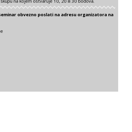
 skupu na kojem ostvaruje 10, 20 ili 30 bodova.
i seminar obvezno poslati na adresu organizatora na
je