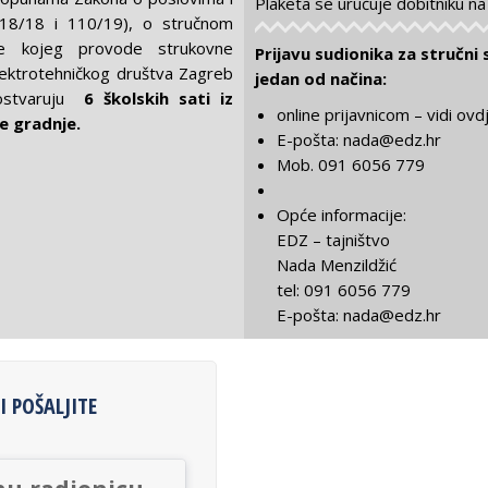
Plaketa se uručuje dobitniku na
18/18 i 110/19), o stručnom
je kojeg provode strukovne
Prijavu sudionika za stručn
Elektrotehničkog društva Zagreb
jedan od načina:
ostvaruju
6
školskih sati iz
online prijavnicom – vidi ovd
ve gradnje.
E-pošta: nada@edz.hr
Mob. 091 6056 779
Opće informacije:
EDZ – tajništvo
Nada Menzildžić
tel: 091 6056 779
E-pošta: nada@edz.hr
I POŠALJITE