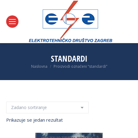
STANDARDI
You are here:
Naslovna
Proizvodi označeni “standardi”
Prikazuje se jedan rezultat