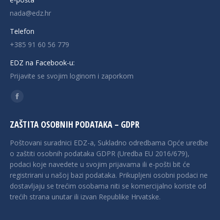
nada@edz.hr
Telefon
+385 91 60 56 779
EDZ na Facebook-u:
Prijavite se svojim loginom i zaporkom
Find us on:
Facebook
page
ZAŠTITA OSOBNIH PODATAKA – GDPR
opens
in
Poštovani suradnici EDZ-a, Sukladno odredbama Opće uredbe
new
o zaštiti osobnih podataka GDPR (Uredba EU 2016/679),
podaci koje navedete u svojim prijavama ili e-pošti bit će
window
registrirani u našoj bazi podataka. Prikupljeni osobni podaci ne
dostavljaju se trećim osobama niti se komercijalno koriste od
trećih strana unutar ili izvan Republike Hrvatske.