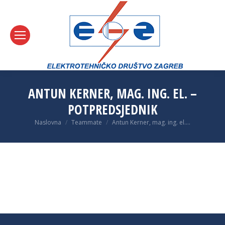
ANTUN KERNER, MAG. ING. EL. –
POTPREDSJEDNIK
You are here:
Naslovna
Teammate
Antun Kerner, mag. ing. el.…