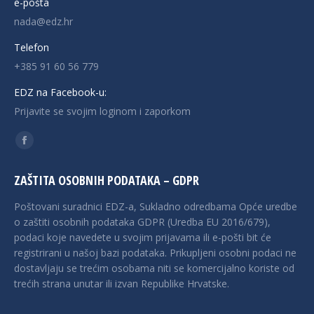
e-pošta
nada@edz.hr
Telefon
+385 91 60 56 779
EDZ na Facebook-u:
Prijavite se svojim loginom i zaporkom
Find us on:
Facebook
page
ZAŠTITA OSOBNIH PODATAKA – GDPR
opens
in
Poštovani suradnici EDZ-a, Sukladno odredbama Opće uredbe
new
o zaštiti osobnih podataka GDPR (Uredba EU 2016/679),
podaci koje navedete u svojim prijavama ili e-pošti bit će
window
registrirani u našoj bazi podataka. Prikupljeni osobni podaci ne
dostavljaju se trećim osobama niti se komercijalno koriste od
trećih strana unutar ili izvan Republike Hrvatske.