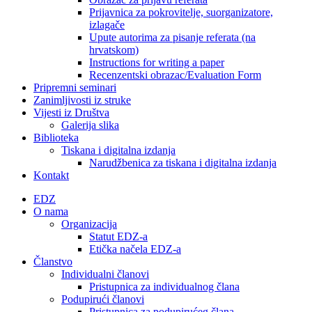
Prijavnica za pokrovitelje, suorganizatore,
izlagače
Upute autorima za pisanje referata (na
hrvatskom)
Instructions for writing a paper
Recenzentski obrazac/Evaluation Form
Pripremni seminari
Zanimljivosti iz struke
Vijesti iz Društva
Galerija slika
Biblioteka
Tiskana i digitalna izdanja
Narudžbenica za tiskana i digitalna izdanja
Kontakt
EDZ
O nama
Organizacija
Statut EDZ-a
Etička načela EDZ-a
Članstvo
Individualni članovi
Pristupnica za individualnog člana
Podupirući članovi
Pristupnica za podupirućeg člana