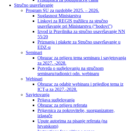
Stručno usavršavanje
Program SU za razdoblje 2025. – 2026.
Suglasnost Ministarstva
Linkovi za REGIS tražilicu za stručno
usavršavanje pri Ministarstvu (“bodovi”)
Izvod iz Pravilnika za stručno usavršavanje NN
55/20
Priznanja i plakete za Stručno usavršavanje u
EDZ-u
Seminari
Obrazac za prijavu tema seminara i savjetovanja
za 2027. -2028.
Potvrda o sudjelovanju na stručnom
seminaru/radionici odn. webinaru
Webinari
Obrazac za odabir webinara i prijedlog tema iz
ICT-a za 2027.-2028.
Savjetovanja
Prijava sudjelovanja
Obrazac za prijavu referata
Prijavnica za pokrovitelje, suorganizatore,
izlagače
Upute autorima za pisanje referata (na
hrvatskom)