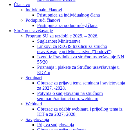
Članstvo
Individualni članovi
Pristupnica za individualnog člana
Podupirući članovi
Pristupnica za podupirućeg člana
Stručno usavršavanje
Program SU za razdoblje 2025. – 2026.
Suglasnost Ministarstva
Linkovi za REGIS tražilicu za stručno
usavršavanje pri Ministarstvu (“bodovi”)
Izvod iz Pravilnika za stručno usavršavanje NN
55/20
Priznanja i plakete za Stručno usavršavanje u
EDZ-u
Seminari
Obrazac za prijavu tema seminara i savjetovanja
za 2027. -2028.
Potvrda o sudjelovanju na stručnom
seminaru/radionici odn. webinaru
Webinari
Obrazac za odabir webinara i prijedlog tema iz
ICT-a za 2027.-2028.
Savjetovanja
Prijava sudjelovanja
Obrazac za prijavu referata