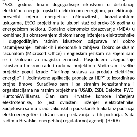
1983. godine. Imam dugogodišnje iskustvom u distribuciji
električne energije, opskrbi električnom energijom, projektiranju,
provedbi mjera energetske učinkovitosti, konzultantskim
uslugama, ESCO projektima te ukupni staž od preko 35 godina u
energetskom sektoru. Dodatno ekonomsko obrazovanje (MBA) u
kombinaciji s obrazovanjem diplomiranog inženjera elektrotehnike
i dugogodišnjim radnim iskustvom osigurava mi dobro
razumijevanje i tehničkih i ekonomskih zahtjeva. Dobro se služim
računalom (Microsoft Office) i engleskim jezikom na kojem sam
se i školovao za magistra znanosti. Posjedujem višegodišnje
iskustvo u timskom radu i radu na projektima. Vodio sam i velike
projekte poput izrade ”Tarifnog sustava za prodaju električne
energije” i ”Jedinstvene aplikacije prodaje za HEP” te koordinirao
brojne timove. Surađivao sam i sa stranim konzultantima i
organizacijama na raznim projektima (USAID, ESBI, Deloitte, PWC,
Hunton&Williams). Član sam Hrvatske komore inženjera
elektrotehnike, to jest ovlašteni inženjer elektrotehnike.
Sudjelovao sam u izradi zakonskih i podzakonskih akata iz područja
elektroenergetike i držao sam predavanja iz tih područja. Sada
radim u Hrvatskoj energetskoj regulatornoj agenciji (HERA).