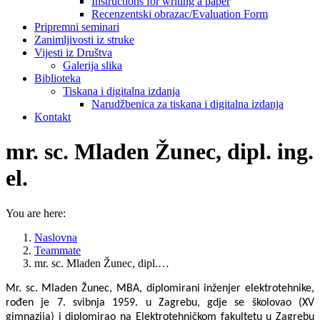
Instructions for writing a paper
Recenzentski obrazac/Evaluation Form
Pripremni seminari
Zanimljivosti iz struke
Vijesti iz Društva
Galerija slika
Biblioteka
Tiskana i digitalna izdanja
Narudžbenica za tiskana i digitalna izdanja
Kontakt
mr. sc. Mladen Žunec, dipl. ing.
el.
You are here:
Naslovna
Teammate
mr. sc. Mladen Žunec, dipl.…
Mr. sc. Mladen Žunec, MBA, diplomirani inženjer elektrotehnike,
rođen je 7. svibnja 1959. u Zagrebu, gdje se školovao (XV
gimnazija) i diplomirao na Elektrotehničkom fakultetu u Zagrebu